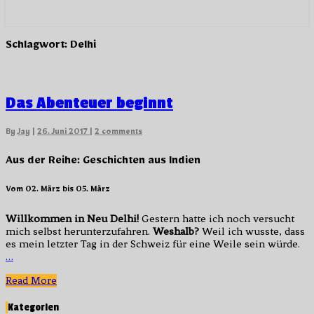
Schlagwort:
Delhi
Das
Das Abenteuer beginnt
Abenteuer
beginnt
Comments
By
Jay
|
26. Juni 2017
|
2 comments
Aus der Reihe: Geschichten aus Indien
Vom 02. März bis 05. März
Willkommen in Neu Delhi!
Gestern hatte ich noch versucht
mich selbst herunterzufahren.
Weshalb?
Weil ich wusste, dass
es mein letzter Tag in der Schweiz für eine Weile sein würde.
…
Read
Read More
More
Kategorien