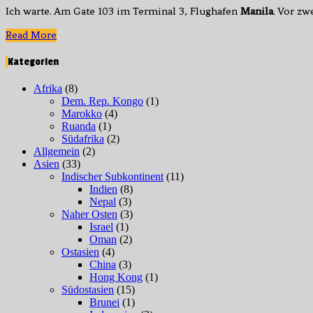
Ich warte. Am Gate 103 im Terminal 3, Flughafen
Manila
. Vor z
Read
Read More
More
Kategorien
Afrika
(8)
Dem. Rep. Kongo
(1)
Marokko
(4)
Ruanda
(1)
Südafrika
(2)
Allgemein
(2)
Asien
(33)
Indischer Subkontinent
(11)
Indien
(8)
Nepal
(3)
Naher Osten
(3)
Israel
(1)
Oman
(2)
Ostasien
(4)
China
(3)
Hong Kong
(1)
Südostasien
(15)
Brunei
(1)