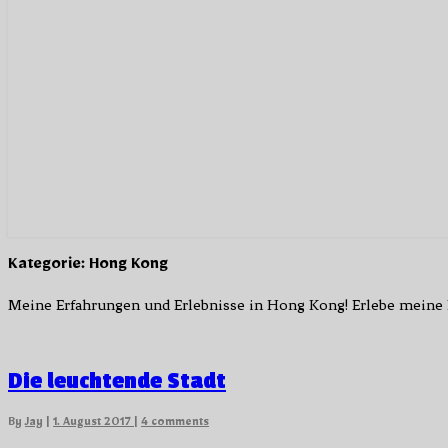
Kategorie:
Hong Kong
Meine Erfahrungen und Erlebnisse in Hong Kong! Erlebe meine R
Die
Die leuchtende Stadt
leuchtende
Stadt
Comments
By
Jay
|
1. August 2017
|
4 comments