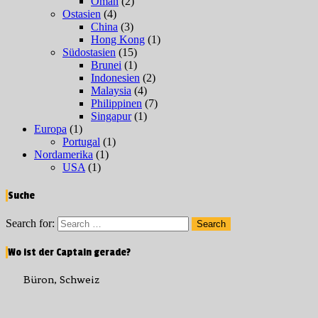
Oman
(2)
Ostasien
(4)
China
(3)
Hong Kong
(1)
Südostasien
(15)
Brunei
(1)
Indonesien
(2)
Malaysia
(4)
Philippinen
(7)
Singapur
(1)
Europa
(1)
Portugal
(1)
Nordamerika
(1)
USA
(1)
Suche
Search for:
Search
Wo ist der Captain gerade?
Büron, Schweiz