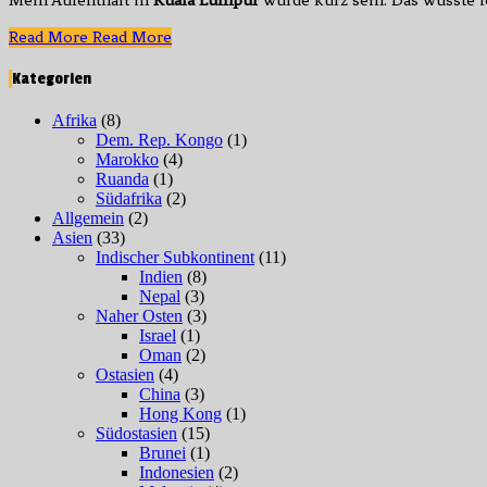
Read More
Read More
Kategorien
Afrika
(8)
Dem. Rep. Kongo
(1)
Marokko
(4)
Ruanda
(1)
Südafrika
(2)
Allgemein
(2)
Asien
(33)
Indischer Subkontinent
(11)
Indien
(8)
Nepal
(3)
Naher Osten
(3)
Israel
(1)
Oman
(2)
Ostasien
(4)
China
(3)
Hong Kong
(1)
Südostasien
(15)
Brunei
(1)
Indonesien
(2)