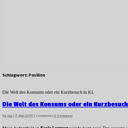
Schlagwort:
Pavilion
Die Welt des Konsums oder ein Kurzbesuch in KL
Die Welt des Konsums oder ein Kurzbesuch 
By
Jay
|
7. Mai 2017
|
Comments
0 Comment
Mein Aufenthalt in
Kuala Lumpur
würde kurz sein. Das wusste ic