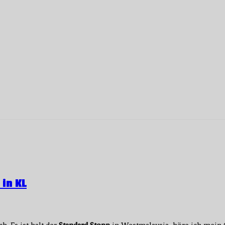
in KL
h. Es ist halt der
Standard Stopp
in Westmalaysia, höre ich mein 