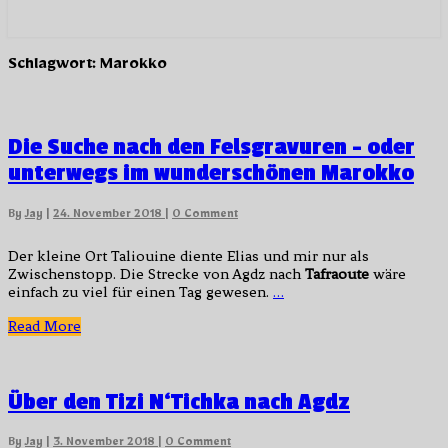
Schlagwort:
Marokko
Die
Die Suche nach den Felsgravuren – oder
Suche
unterwegs im wunderschönen Marokko
nach
den
Felsgravuren
Comments
By
Jay
|
24. November 2018
|
0 Comment
–
oder
Der kleine Ort Taliouine diente Elias und mir nur als
unterwegs
Zwischenstopp. Die Strecke von Agdz nach
Tafraoute
wäre
im
einfach zu viel für einen Tag gewesen.
…
wunderschönen
Marokko
Read
Read More
More
Über
Über den Tizi N‘Tichka nach Agdz
den
Tizi
Comments
By
Jay
|
3. November 2018
|
0 Comment