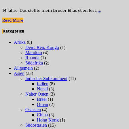
N‘Tichka
nach
14 Jahre. Das stellte mein Bruder Elias eben fest.
…
Agdz
Read
Read More
More
Kategorien
Afrika
(8)
Dem. Rep. Kongo
(1)
Marokko
(4)
Ruanda
(1)
Südafrika
(2)
Allgemein
(2)
Asien
(33)
Indischer Subkontinent
(11)
Indien
(8)
Nepal
(3)
Naher Osten
(3)
Israel
(1)
Oman
(2)
Ostasien
(4)
China
(3)
Hong Kong
(1)
Südostasien
(15)