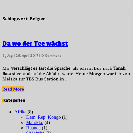
Schlagwort:
Belgier
Da
Da wo der Tee wächst
wo
der
Comments
By
Jay
|
26. April 2017
|
0 Comment
Tee
wächst
Mir
verschlägt es fast die Sprache
, als ich im Bus nach
Tanah
Rata
sitze und auf die Abfahrt warte. Heute Morgen war ich von
Melaka zur TBS Bus Station in
…
Read
Read More
More
Kategorien
Afrika
(8)
Dem. Rep. Kongo
(1)
Marokko
(4)
Ruanda
(1)