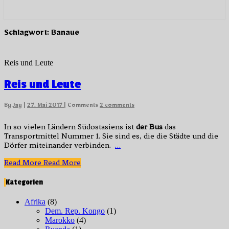
Schlagwort:
Banaue
Reis und Leute
Reis und Leute
By
Jay
|
27. Mai 2017
|
Comments
2 comments
In so vielen Ländern Südostasiens ist
der Bus
das
Transportmittel Nummer 1. Sie sind es, die die Städte und die
Dörfer miteinander verbinden.
…
Read More
Read More
Kategorien
Afrika
(8)
Dem. Rep. Kongo
(1)
Marokko
(4)