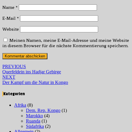
Name
*
E-Mail
*
Website
Meinen Namen, meine E-Mail-Adresse und meine Website
in diesem Browser für die nächste Kommentierung speichern.
Post
PREVIOUS
Querfeldein ins Hadjar Gebirge
navigation
NEXT
Der Kampf um die Natur in Kongo
Kategorien
Afrika
(8)
Dem. Rep. Kongo
(1)
Marokko
(4)
Ruanda
(1)
Südafrika
(2)
Allgemein
(2)