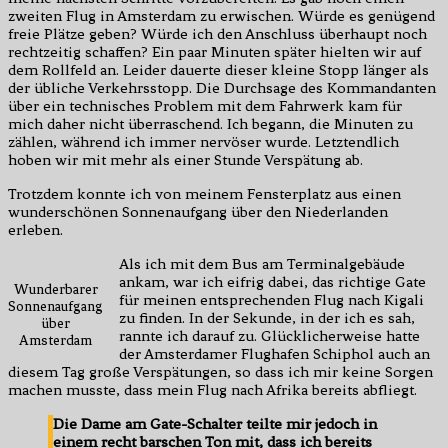
zweiten Flug in Amsterdam zu erwischen. Würde es genügend
freie Plätze geben? Würde ich den Anschluss überhaupt noch
rechtzeitig schaffen? Ein paar Minuten später hielten wir auf
dem Rollfeld an. Leider dauerte dieser kleine Stopp länger als
der übliche Verkehrsstopp. Die Durchsage des Kommandanten
über ein technisches Problem mit dem Fahrwerk kam für
mich daher nicht überraschend. Ich begann, die Minuten zu
zählen, während ich immer nervöser wurde. Letztendlich
hoben wir mit mehr als einer Stunde Verspätung ab.
Trotzdem konnte ich von meinem Fensterplatz aus einen
wunderschönen Sonnenaufgang über den Niederlanden
erleben.
Als ich mit dem Bus am Terminalgebäude
ankam, war ich eifrig dabei, das richtige Gate
Wunderbarer
für meinen entsprechenden Flug nach Kigali
Sonnenaufgang
zu finden. In der Sekunde, in der ich es sah,
über
rannte ich darauf zu. Glücklicherweise hatte
Amsterdam
der Amsterdamer Flughafen Schiphol auch an
diesem Tag große Verspätungen, so dass ich mir keine Sorgen
machen musste, dass mein Flug nach Afrika bereits abfliegt.
Die Dame am Gate-Schalter teilte mir jedoch in
einem recht barschen Ton mit, dass ich bereits