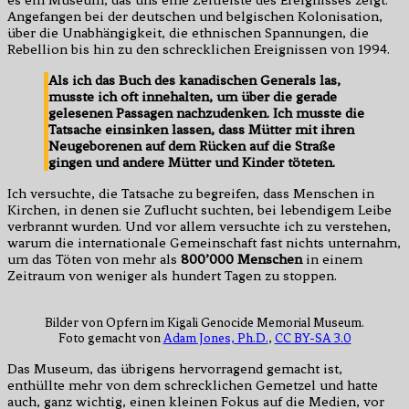
es ein Museum, das uns eine Zeitleiste des Ereignisses zeigt.
Angefangen bei der deutschen und belgischen Kolonisation,
über die Unabhängigkeit, die ethnischen Spannungen, die
Rebellion bis hin zu den schrecklichen Ereignissen von 1994.
Als ich das Buch des kanadischen Generals las,
musste ich oft innehalten, um über die gerade
gelesenen Passagen nachzudenken. Ich musste die
Tatsache einsinken lassen, dass Mütter mit ihren
Neugeborenen auf dem Rücken auf die Straße
gingen und andere Mütter und Kinder töteten.
Ich versuchte, die Tatsache zu begreifen, dass Menschen in
Kirchen, in denen sie Zuflucht suchten, bei lebendigem Leibe
verbrannt wurden. Und vor allem versuchte ich zu verstehen,
warum die internationale Gemeinschaft fast nichts unternahm,
um das Töten von mehr als
800’000 Menschen
in einem
Zeitraum von weniger als hundert Tagen zu stoppen.
Bilder von Opfern im Kigali Genocide Memorial Museum.
Foto gemacht von
Adam Jones, Ph.D.
,
CC BY-SA 3.0
Das Museum, das übrigens hervorragend gemacht ist,
enthüllte mehr von dem schrecklichen Gemetzel und hatte
auch, ganz wichtig, einen kleinen Fokus auf die Medien, vor