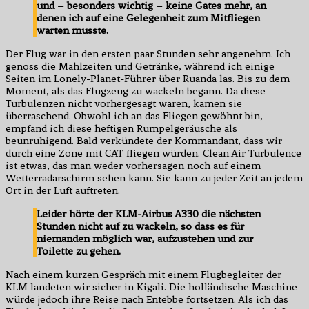
und – besonders wichtig – keine Gates mehr, an
denen ich auf eine Gelegenheit zum Mitfliegen
warten musste.
Der Flug war in den ersten paar Stunden sehr angenehm. Ich
genoss die Mahlzeiten und Getränke, während ich einige
Seiten im Lonely-Planet-Führer über Ruanda las. Bis zu dem
Moment, als das Flugzeug zu wackeln begann. Da diese
Turbulenzen nicht vorhergesagt waren, kamen sie
überraschend. Obwohl ich an das Fliegen gewöhnt bin,
empfand ich diese heftigen Rumpelgeräusche als
beunruhigend. Bald verkündete der Kommandant, dass wir
durch eine Zone mit CAT fliegen würden. Clean Air Turbulence
ist etwas, das man weder vorhersagen noch auf einem
Wetterradarschirm sehen kann. Sie kann zu jeder Zeit an jedem
Ort in der Luft auftreten.
Leider hörte der KLM-Airbus A330 die nächsten
Stunden nicht auf zu wackeln, so dass es für
niemanden möglich war, aufzustehen und zur
Toilette zu gehen.
Nach einem kurzen Gespräch mit einem Flugbegleiter der
KLM landeten wir sicher in Kigali. Die holländische Maschine
würde jedoch ihre Reise nach Entebbe fortsetzen. Als ich das