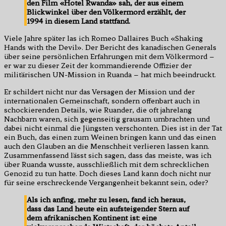
den Film «Hotel Rwanda» sah, der aus einem
Blickwinkel über den Völkermord erzählt, der
1994 in diesem Land stattfand.
Viele Jahre später las ich Romeo Dallaires Buch «Shaking
Hands with the Devil». Der Bericht des kanadischen Generals
über seine persönlichen Erfahrungen mit dem Völkermord –
er war zu dieser Zeit der kommandierende Offizier der
militärischen UN-Mission in Ruanda – hat mich beeindruckt.
Er schildert nicht nur das Versagen der Mission und der
internationalen Gemeinschaft, sondern offenbart auch in
schockierenden Details, wie Ruander, die oft jahrelang
Nachbarn waren, sich gegenseitig grausam umbrachten und
dabei nicht einmal die Jüngsten verschonten. Dies ist in der Tat
ein Buch, das einen zum Weinen bringen kann und das einen
auch den Glauben an die Menschheit verlieren lassen kann.
Zusammenfassend lässt sich sagen, dass das meiste, was ich
über Ruanda wusste, ausschließlich mit dem schrecklichen
Genozid zu tun hatte. Doch dieses Land kann doch nicht nur
für seine erschreckende Vergangenheit bekannt sein, oder?
Als ich anfing, mehr zu lesen, fand ich heraus,
dass das Land heute ein aufsteigender Stern auf
dem afrikanischen Kontinent ist: eine