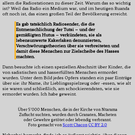
allem die Radiostationen zu dieser Zeit. Warum das so wichtig
ist? Weil das Radio ein Medium war, und im heutigen Ruanda
oft noch ist, das einen großen Teil der Bevölkerung erreicht.
Es gab tatsächlich Radiosender, die die
Entmenschlichung der Tutsi – und der
gemäßigten Hutus – verkündeten, sie als
lebensunwerte Kakerlaken denunzierten,
Verschwörungstheorien über sie verbreiteten und
damit diese Menschen zur Zielscheibe des Hasses
machten.
Dann besuchte ich einen speziellen Abschnitt über Kinder, die
von sadistischen und hasserfüllten Menschen ermordet
wurden. Unter dem Bild jedes Opfers standen ein paar Einträge
über sie: ihr Name, ihr Lieblingsspielzeug oder -essen, wie alt
sie waren und schließlich, am schockierendsten, wie sie
ermordet wurden. Ich habe geweint.
Über 5’000 Menschen, die in der Kirche von Ntarama
Zuflucht suchten, wurden durch Granaten, Macheten
oder Gewehre getötet oder lebendig verbrannt.
Foto gemacht von
Scott Chacon
CC BY 2.0