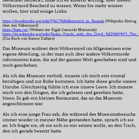
Nebenbei bemerkt, finde ich es äußerst wichtig, über diesen
Völkermord Bescheid zu wissen. Wenn Sie mehr wissen
wollen, hier sind einige Links:
https://de.wikipedia.org/wiki/V%C3%B6lkermord_in_Ruanda
(Wikipedia-Eintrag
über den Völkermord)
https://kgm.rw/
(Website der Kigali Genocide Memorials)
https://de.wikipedia.org/wiki/Shake_Hands_with_the_Devil_%E2%80%93_Th
(Das Buch von Romeo Dallaire)
Das Museum widmet dem Völkermord im Allgemeinen eine
eigene Abteilung, in der man sich über andere Völkermorde
informieren kann, die auf der ganzen Welt geschehen sind und
noch geschehen.
Als ich das Museum verließ, musste ich mich erst einmal
beruhigen und zur Ruhe kommen. Ich hatte diese große innere
Unruhe. Gleichzeitig fühlte ich eine innere Leere. Ich musste
mich von den Dingen, die ich gelesen und gesehen hatte,
lösen. Es gab ein kleines Restaurant, das an das Museum
angeschlossen war.
Als ich eine junge Frau sah, die während des Museumsbesuchs
immer wieder in meiner Nähe gestanden hatte, sprach ich sie
an. Ich fragte sie, ob sie sich zu mir setzen wolle, an den Tisch,
den ich gerade besetzt hatte.