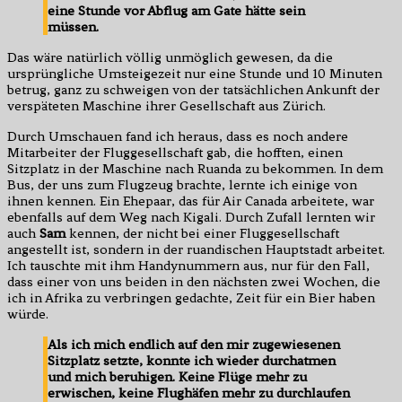
eine Stunde vor Abflug am Gate hätte sein
müssen.
Das wäre natürlich völlig unmöglich gewesen, da die
ursprüngliche Umsteigezeit nur eine Stunde und 10 Minuten
betrug, ganz zu schweigen von der tatsächlichen Ankunft der
verspäteten Maschine ihrer Gesellschaft aus Zürich.
Durch Umschauen fand ich heraus, dass es noch andere
Mitarbeiter der Fluggesellschaft gab, die hofften, einen
Sitzplatz in der Maschine nach Ruanda zu bekommen. In dem
Bus, der uns zum Flugzeug brachte, lernte ich einige von
ihnen kennen. Ein Ehepaar, das für Air Canada arbeitete, war
ebenfalls auf dem Weg nach Kigali. Durch Zufall lernten wir
auch
Sam
kennen, der nicht bei einer Fluggesellschaft
angestellt ist, sondern in der ruandischen Hauptstadt arbeitet.
Ich tauschte mit ihm Handynummern aus, nur für den Fall,
dass einer von uns beiden in den nächsten zwei Wochen, die
ich in Afrika zu verbringen gedachte, Zeit für ein Bier haben
würde.
Als ich mich endlich auf den mir zugewiesenen
Sitzplatz setzte, konnte ich wieder durchatmen
und mich beruhigen. Keine Flüge mehr zu
erwischen, keine Flughäfen mehr zu durchlaufen