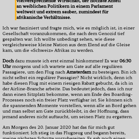
vielversprechende Wirtschaft, der höchste Anteil
an weiblichen Politikern in einem Parlament
weltweit und extrem sauber, zumindest für
afrikanische Verhältnisse.
Ich war fasziniert und fragte mich, wie es möglich ist, in einer
Gesellschaft voranzukommen, die nach dem Genozid tief
gespalten war. Ich wollte unbedingt sehen, wie diese
vergleichsweise kleine Nation aus dem Elend auf die Gleise
kam, um die «Schweiz» Afrikas zu werden.
Doch
dazu musste ich erst einmal hinkommen! Es war
06:30
Uhr
morgens und ich wartete am Gate auf alle regulären
Passagiere, um den Flug nach
Amsterdam
zu besteigen. Bin ich
nicht selbst ein regulärer Passagier? Nicht wirklich, denn ich
habe diesen Flug mit einem riesigen Rabatt gebucht, da ich in
der Airline-Branche arbeite. Das bedeutet jedoch, dass ich nur
dann einen Sitzplatz bekomme, wenn am Ende des Boarding-
Prozesses noch ein freier Platz verfügbar ist. Sie können sich
die spannenden Momente vorstellen, wenn alle an Bord gehen
und man selbst am Gate zurückbleibt, in der Hoffnung, dass
jemand anderes nicht auftaucht, um seinen Platz zu ergattern.
Am Morgen des 20. Januar 2020 hat das für mich gut
funktioniert. Ich stieg in das Flugzeug und begann bereits,
meine nächsten Schritte vorzubereiten. Es gab noch einen