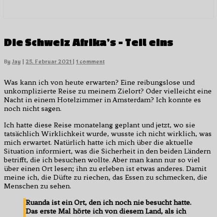
Die
Die Schweiz Afrika’s – Teil eins
Schweiz
Afrika’s
Comments
By
Jay
|
25. Februar 2021
|
1 comment
–
Teil
Was kann ich von heute erwarten? Eine reibungslose und
eins
unkomplizierte Reise zu meinem Zielort? Oder vielleicht eine
Nacht in einem Hotelzimmer in Amsterdam? Ich konnte es
noch nicht sagen.
Ich hatte diese Reise monatelang geplant und jetzt, wo sie
tatsächlich Wirklichkeit wurde, wusste ich nicht wirklich, was
mich erwartet. Natürlich hatte ich mich über die aktuelle
Situation informiert, was die Sicherheit in den beiden Ländern
betrifft, die ich besuchen wollte. Aber man kann nur so viel
über einen Ort lesen; ihn zu erleben ist etwas anderes. Damit
meine ich, die Düfte zu riechen, das Essen zu schmecken, die
Menschen zu sehen.
Ruanda ist ein Ort, den ich noch nie besucht hatte.
Das erste Mal hörte ich von diesem Land, als ich