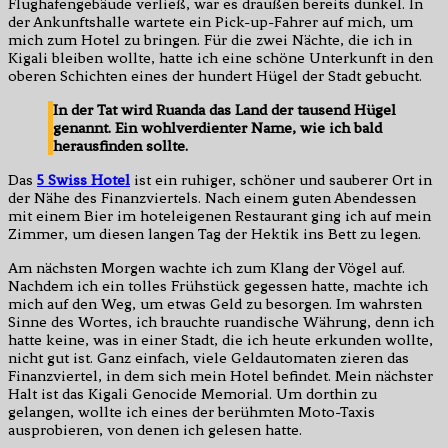
Flughafengebäude verließ, war es draußen bereits dunkel. In
der Ankunftshalle wartete ein Pick-up-Fahrer auf mich, um
mich zum Hotel zu bringen. Für die zwei Nächte, die ich in
Kigali bleiben wollte, hatte ich eine schöne Unterkunft in den
oberen Schichten eines der hundert Hügel der Stadt gebucht.
In der Tat wird Ruanda das Land der tausend Hügel
genannt. Ein wohlverdienter Name, wie ich bald
herausfinden sollte.
Das
5 Swiss Hotel
ist ein ruhiger, schöner und sauberer Ort in
der Nähe des Finanzviertels. Nach einem guten Abendessen
mit einem Bier im hoteleigenen Restaurant ging ich auf mein
Zimmer, um diesen langen Tag der Hektik ins Bett zu legen.
Am nächsten Morgen wachte ich zum Klang der Vögel auf.
Nachdem ich ein tolles Frühstück gegessen hatte, machte ich
mich auf den Weg, um etwas Geld zu besorgen. Im wahrsten
Sinne des Wortes, ich brauchte ruandische Währung, denn ich
hatte keine, was in einer Stadt, die ich heute erkunden wollte,
nicht gut ist. Ganz einfach, viele Geldautomaten zieren das
Finanzviertel, in dem sich mein Hotel befindet. Mein nächster
Halt ist das Kigali Genocide Memorial. Um dorthin zu
gelangen, wollte ich eines der berühmten Moto-Taxis
ausprobieren, von denen ich gelesen hatte.