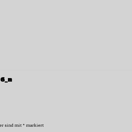
36_n
der sind mit
*
markiert